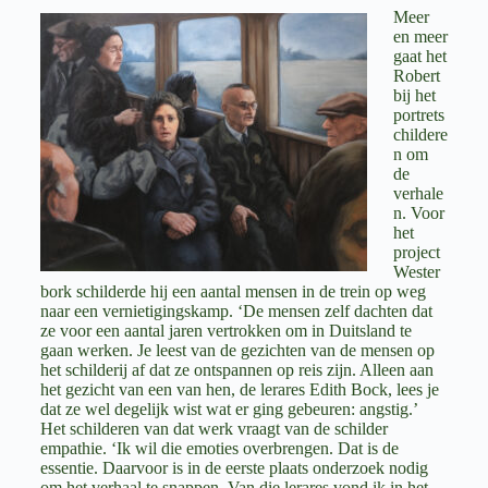
Meer
en meer
gaat het
Robert
bij het
portrets
childere
n om
de
verhale
n. Voor
het
project
Wester
bork schilderde hij een aantal mensen in de trein op weg
naar een vernietigingskamp. ‘De mensen zelf dachten dat
ze voor een aantal jaren vertrokken om in Duitsland te
gaan werken. Je leest van de gezichten van de mensen op
het schilderij af dat ze ontspannen op reis zijn. Alleen aan
het gezicht van een van hen, de lerares Edith Bock, lees je
dat ze wel degelijk wist wat er ging gebeuren: angstig.’
Het schilderen van dat werk vraagt van de schilder
empathie. ‘Ik wil die emoties overbrengen. Dat is de
essentie. Daarvoor is in de eerste plaats onderzoek nodig
om het verhaal te snappen. Van die lerares vond ik in het