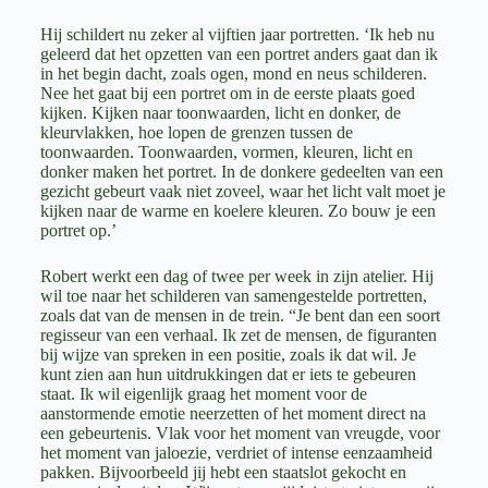
Hij schildert nu zeker al vijftien jaar portretten. ‘Ik heb nu
geleerd dat het opzetten van een portret anders gaat dan ik
in het begin dacht, zoals ogen, mond en neus schilderen.
Nee het gaat bij een portret om in de eerste plaats goed
kijken. Kijken naar toonwaarden, licht en donker, de
kleurvlakken, hoe lopen de grenzen tussen de
toonwaarden. Toonwaarden, vormen, kleuren, licht en
donker maken het portret. In de donkere gedeelten van een
gezicht gebeurt vaak niet zoveel, waar het licht valt moet je
kijken naar de warme en koelere kleuren. Zo bouw je een
portret op.’
Robert werkt een dag of twee per week in zijn atelier. Hij
wil toe naar het schilderen van samengestelde portretten,
zoals dat van de mensen in de trein. “Je bent dan een soort
regisseur van een verhaal. Ik zet de mensen, de figuranten
bij wijze van spreken in een positie, zoals ik dat wil. Je
kunt zien aan hun uitdrukkingen dat er iets te gebeuren
staat. Ik wil eigenlijk graag het moment voor de
aanstormende emotie neerzetten of het moment direct na
een gebeurtenis. Vlak voor het moment van vreugde, voor
het moment van jaloezie, verdriet of intense eenzaamheid
pakken. Bijvoorbeeld jij hebt een staatslot gekocht en