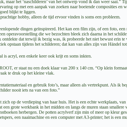
k, maar het ‘naschilderen’ van het ontwerp vond ik dan weer saai.” Tij
varing op met een aanpak van zoeken naar boeiende composities en we
goed blijkt te liggen.
 prachtige hobby, alleen de tijd ervoor vinden is soms een probleem.
teenlopende dingen geïnspireerd. Het kan een film zijn, of een foto, e
en operavoorstelling die we bezochten bleek zich daarna in het schilde
k ontdekte dat terwijl ik bezig was, ik probeerde het niet bewust erin t
iek opstaan tijdens het schilderen; dat kan van alles zijn van Händel to
l is acryl, een enkele keer ook krijt en soms inkten.
 GROOT, er staat nu een doek klaar van 200 x 140 cm. “Op klein formaat
aak te druk op het kleine vlak.
atiemateriaal en gebruik foto’s, maar alleen als vertrekpunt. Als ik beg
hilder nooit iets na van een foto.”
t zich op de verdieping van haar huis. Het is een echte werkplaats, va
at een grote werkbank in het midden en langs de muren staan smallere 
nstboeken herbergen. De potten acrylverf zijn min of meer op kleur ge
 etspers, een naaimachine en een computer met A3-printer; het is een mu