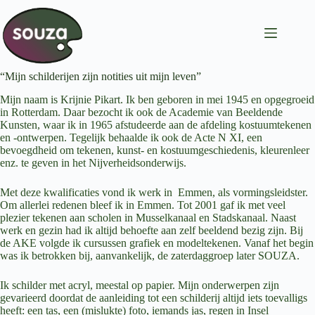
“Mijn schilderijen zijn notities uit mijn leven”
Mijn naam is Krijnie Pikart. Ik ben geboren in mei 1945 en opgegroeid
in Rotterdam. Daar bezocht ik ook de Academie van Beeldende
Kunsten, waar ik in 1965 afstudeerde aan de afdeling kostuumtekenen
en -ontwerpen. Tegelijk behaalde ik ook de Acte N XI, een
bevoegdheid om tekenen, kunst- en kostuumgeschiedenis, kleurenleer
enz. te geven in het Nijverheidsonderwijs.
Met deze kwalificaties vond ik werk in Emmen, als vormingsleidster.
Om allerlei redenen bleef ik in Emmen. Tot 2001 gaf ik met veel
plezier tekenen aan scholen in Musselkanaal en Stadskanaal. Naast
werk en gezin had ik altijd behoefte aan zelf beeldend bezig zijn. Bij
de AKE volgde ik cursussen grafiek en modeltekenen. Vanaf het begin
was ik betrokken bij, aanvankelijk, de zaterdaggroep later SOUZA.
Ik schilder met acryl, meestal op papier. Mijn onderwerpen zijn
gevarieerd doordat de aanleiding tot een schilderij altijd iets toevalligs
heeft: een tas, een (mislukte) foto, iemands jas, regen in Insel